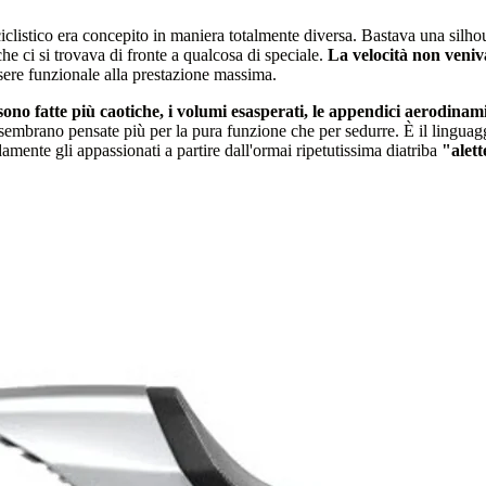
ciclistico era concepito in maniera totalmente diversa. Bastava una silho
che ci si trovava di fronte a qualcosa di speciale.
La velocità non veniv
sere funzionale alla prestazione massima.
 sono fatte più caotiche, i volumi esasperati, le appendici aerodina
he sembrano pensate più per la pura funzione che per sedurre. È il linguagg
mente gli appassionati a partire dall'ormai ripetutissima diatriba
"alett