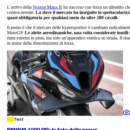
L’arrivo della
Norton Manx R
ha riacceso con forza un dibattito ch
controcorrente.
Là dove il mercato ha inseguito la spettacolarizz
quasi obbligatoria per qualsiasi moto da oltre 200 cavalli.
Il punto è che il mercato delle hypersportive è cambiato radicalmente
MotoGP.
Le alette aerodinamiche, una volta considerate inutili
ritmi estremi in pista, ma solo un'appendice estetica su strada. Il ris
in nome della dimostrazione di forza.
Test
BMW M 1000 RR: le foto della prova