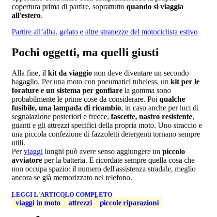
copertura prima di partire, soprattutto
quando si viaggia
all'estero
.
Partire all’alba, gelato e altre stranezze del motociclista estivo
Pochi oggetti, ma quelli giusti
Alla fine, il
kit da viaggio
non deve diventare un secondo
bagaglio. Per una moto con pneumatici tubeless, un
kit per le
forature e un sistema per gonfiare
la gomma sono
probabilmente le prime cose da considerare. Poi
qualche
fusibile, una lampada di ricambio
, in caso anche per luci di
segnalazione posteriori e frecce,
fascette, nastro resistente
,
guanti e gli attrezzi specifici della propria moto. Uno straccio e
una piccola confezione di fazzoletti detergenti tornano sempre
utili.
Per
viaggi
lunghi può avere senso aggiungere un
piccolo
avviatore
per la batteria. E ricordate sempre quella cosa che
non occupa spazio: il numero dell'assistenza stradale, meglio
ancora se già memorizzato nel telefono.
LEGGI L'ARTICOLO COMPLETO
viaggi in moto
attrezzi
piccole riparazioni