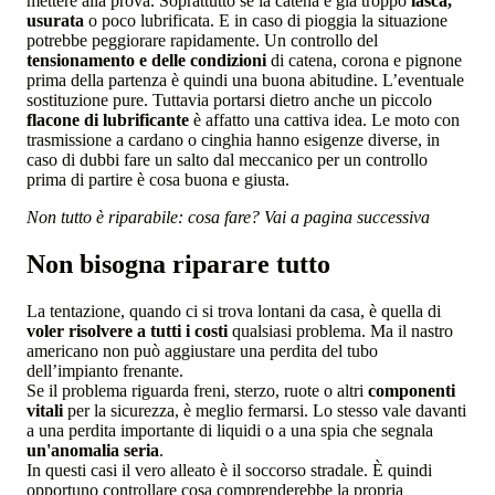
mettere alla prova. Soprattutto se la catena è già troppo
lasca,
usurata
o poco lubrificata. E in caso di pioggia la situazione
potrebbe peggiorare rapidamente. Un controllo del
tensionamento e delle condizioni
di catena, corona e pignone
prima della partenza è quindi una buona abitudine. L’eventuale
sostituzione pure. Tuttavia portarsi dietro anche un piccolo
flacone di lubrificante
è affatto una cattiva idea. Le moto con
trasmissione a cardano o cinghia hanno esigenze diverse, in
caso di dubbi fare un salto dal meccanico per un controllo
prima di partire è cosa buona e giusta.
Non tutto è riparabile: cosa fare? Vai a pagina successiva
Non bisogna riparare tutto
La tentazione, quando ci si trova lontani da casa, è quella di
voler risolvere a tutti i costi
qualsiasi problema. Ma il nastro
americano non può aggiustare una perdita del tubo
dell’impianto frenante.
Se il problema riguarda freni, sterzo, ruote o altri
componenti
vitali
per la sicurezza, è meglio fermarsi. Lo stesso vale davanti
a una perdita importante di liquidi o a una spia che segnala
un'anomalia seria
.
In questi casi il vero alleato è il soccorso stradale. È quindi
opportuno controllare cosa comprenderebbe la propria