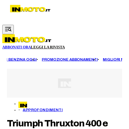
Vai al contenuto principale
ABBONATI ORA
LEGGI LA RIVISTA
EZZI BENZINA OGGI
PROMOZIONE ABBONAMENTI
MIGLIORI MOT
APPROFONDIMENTI
Triumph Thruxton 400 e