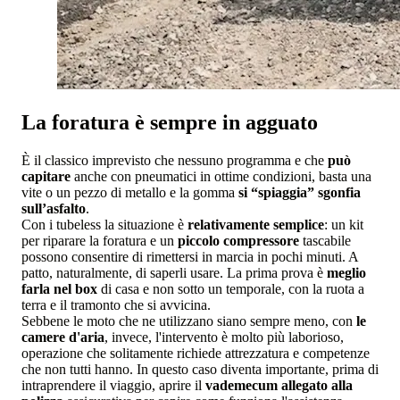
La foratura è sempre in agguato
È il classico imprevisto che nessuno programma e che
può
capitare
anche con pneumatici in ottime condizioni, basta una
vite o un pezzo di metallo e la gomma
si “spiaggia” sgonfia
sull’asfalto
.
Con i tubeless la situazione è
relativamente semplice
: un kit
per riparare la foratura e un
piccolo compressore
tascabile
possono consentire di rimettersi in marcia in pochi minuti. A
patto, naturalmente, di saperli usare. La prima prova è
meglio
farla nel box
di casa e non sotto un temporale, con la ruota a
terra e il tramonto che si avvicina.
Sebbene le moto che ne utilizzano siano sempre meno, con
le
camere d'aria
, invece, l'intervento è molto più laborioso,
operazione che solitamente richiede attrezzatura e competenze
che non tutti hanno. In questo caso diventa importante, prima di
intraprendere il viaggio, aprire il
vademecum allegato alla