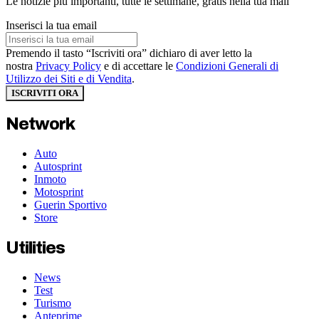
Le notizie più importanti, tutte le settimane, gratis nella tua mail
Inserisci la tua email
Premendo il tasto “Iscriviti ora” dichiaro di aver letto la
nostra
Privacy Policy
e di accettare le
Condizioni Generali di
Utilizzo dei Siti e di Vendita
.
ISCRIVITI ORA
Network
Auto
Autosprint
Inmoto
Motosprint
Guerin Sportivo
Store
Utilities
News
Test
Turismo
Anteprime