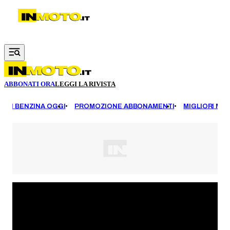
Vai al contenuto principale
ABBONATI ORA
LEGGI LA RIVISTA
EZZI BENZINA OGGI
PROMOZIONE ABBONAMENTI
MIGLIORI MOT