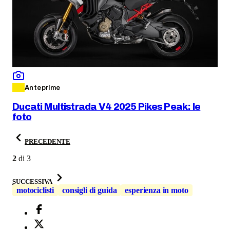
Anteprime
Ducati Multistrada V4 2025 Pikes Peak: le
foto
PRECEDENTE
2
di
3
SUCCESSIVA
motociclisti
consigli di guida
esperienza in moto