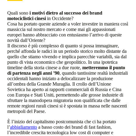
Quali sono
i motivi dietro al successo dei brand
motociclistici cinesi
in Occidente?
Cosa ha portato queste aziende a voler investire in maniera così
massiccia sul nostro mercato e come mai gli appassionati
europei hanno abbracciato con entusiasmo l’arrivo di queste
novità dall’Oriente?
Il discorso è più complesso di quanto si possa immaginare,
perché affonda le radici in un periodo storico molto distante da
quello che stiamo vivendo e implica parecchie variabili, sia dal
punto di vista economico che geopolitico. In una ipotetica
timeline della storia cinese a due ruote,
metteremmo il punto
di partenza negli anni ’90
, quando tantissime realtà industriali
occidentali hanno iniziato a delocalizzare la produzione
all’ombra della Grande Muraglia. Il crollo dell’Unione
Sovietica ha aperto ai rapporti commerciali di Russia e Cina
con Europa e Stati Uniti, permettendo alle grosse industrie di
sfruttare la manodopera migratoria non qualificata che dalle
remote regioni rurali cinesi si è spostata in massa nelle nascenti
metropoli del Paese.
È l’inizio del capitalismo postcomunista che ci ha portato
l’
abbigliamento
a basso costo dei brand di fast fashion,
l’incredibile crescita tecnologica low cost di computer e