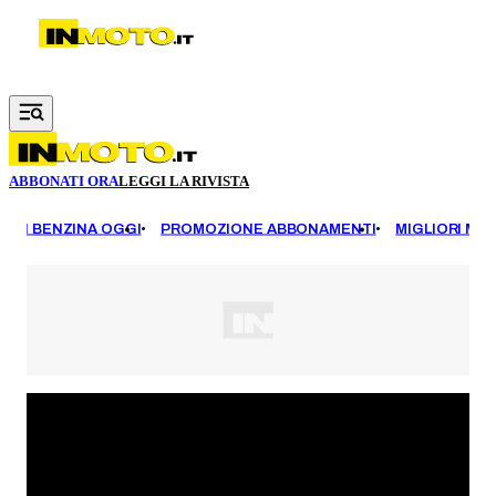
Vai al contenuto principale
ABBONATI ORA
LEGGI LA RIVISTA
EZZI BENZINA OGGI
PROMOZIONE ABBONAMENTI
MIGLIORI MOT