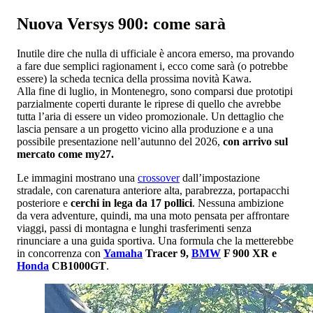
Nuova Versys 900: come sarà
Inutile dire che nulla di ufficiale è ancora emerso, ma provando
a fare due semplici ragionament i, ecco come sarà (o potrebbe
essere) la scheda tecnica della prossima novità Kawa.
Alla fine di luglio, in Montenegro, sono comparsi due prototipi
parzialmente coperti durante le riprese di quello che avrebbe
tutta l’aria di essere un video promozionale. Un dettaglio che
lascia pensare a un progetto vicino alla produzione e a una
possibile presentazione nell’autunno del 2026,
con arrivo sul
mercato come my27.
Le immagini mostrano una
crossover
dall’impostazione
stradale, con carenatura anteriore alta, parabrezza, portapacchi
posteriore e
cerchi in lega da 17 pollici
. Nessuna ambizione
da vera adventure, quindi, ma una moto pensata per affrontare
viaggi, passi di montagna e lunghi trasferimenti senza
rinunciare a una guida sportiva. Una formula che la metterebbe
in concorrenza con
Yamaha
Tracer 9,
BMW
F 900 XR e
Honda
CB1000GT
.