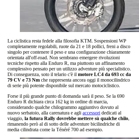
La ciclistica resta fedele alla filosofia KTM. Sospensioni WP
completamente regolabili, ruote da 21 e 18 pollici, freni a disco
singolo per contenere il peso e una configurazione chiaramente
orientata all'off-road. Non sembrano emergere rivoluzioni
tecniche rispetto alla Enduro R, ma piuttosto un affinamento
complessivo pensato per un utilizzo adventure più specialistico.
Di conseguenza, soto il telario c'è il
motore LC4 da 693 cc da
79 CV e 73 Nm
che rappresenta ancora oggi il monocilindrico
di serie più potente disponibile sul mercato motociclistico.
Forse il più grande punto di domanda sarà il peso. Se la 690
Enduro R dichiara circa 162 kg in ordine di marcia,
considerando qualche chilogrammo aggiuntivo dovuto al
nuovo serbatoio, alla carenatura e agli
accessori
dedicati al
viaggio,
la futura Rally dovrebbe mettere sù qualche chilo
,
rimanendo però al di sotto delle adventure bicilindriche di
media cilindrata come la Ténéré 700 ad esempio.