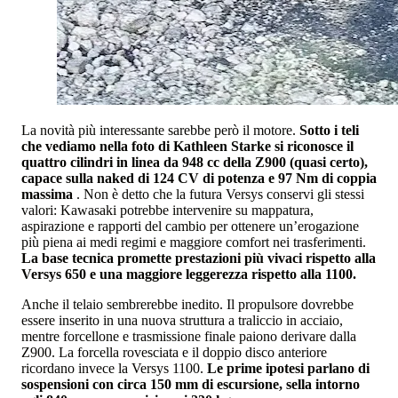
La novità più interessante sarebbe però il motore.
Sotto i teli
che vediamo nella foto di Kathleen Starke si riconosce il
quattro cilindri in linea da 948 cc della Z900 (quasi certo),
capace sulla naked di 124 CV di potenza e 97 Nm di coppia
massima
. Non è detto che la futura Versys conservi gli stessi
valori: Kawasaki potrebbe intervenire su mappatura,
aspirazione e rapporti del cambio per ottenere un’erogazione
più piena ai medi regimi e maggiore comfort nei trasferimenti.
La base tecnica promette prestazioni più vivaci rispetto alla
Versys 650 e una maggiore leggerezza rispetto alla 1100.
Anche il telaio sembrerebbe inedito. Il propulsore dovrebbe
essere inserito in una nuova struttura a traliccio in acciaio,
mentre forcellone e trasmissione finale paiono derivare dalla
Z900. La forcella rovesciata e il doppio disco anteriore
ricordano invece la Versys 1100.
Le prime ipotesi parlano di
sospensioni con circa 150 mm di escursione, sella intorno