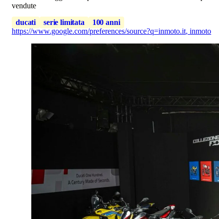
vendute
ducati
serie limitata
100 anni
https://www.google.com/preferences/source?q=inmoto.it
,
inmoto