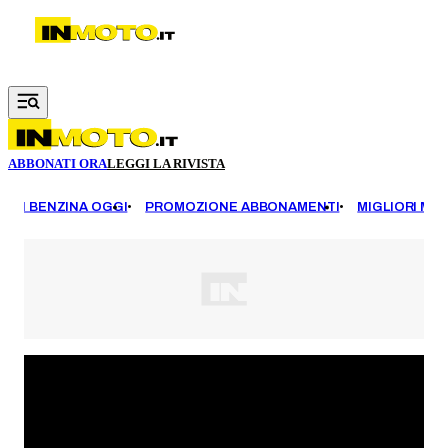
Vai al contenuto principale
ABBONATI ORA
LEGGI LA RIVISTA
EZZI BENZINA OGGI
PROMOZIONE ABBONAMENTI
MIGLIORI MOT