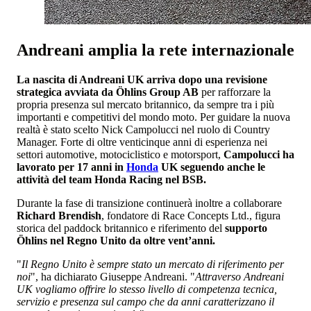
Andreani amplia la rete internazionale
La nascita di Andreani UK arriva dopo una revisione
strategica avviata da Öhlins Group AB
per rafforzare la
propria presenza sul mercato britannico, da sempre tra i più
importanti e competitivi del mondo moto. Per guidare la nuova
realtà è stato scelto Nick Campolucci nel ruolo di Country
Manager. Forte di oltre venticinque anni di esperienza nei
settori automotive, motociclistico e motorsport,
Campolucci ha
lavorato per 17 anni in
Honda
UK seguendo anche le
attività del team Honda Racing nel BSB.
Durante la fase di transizione continuerà inoltre a collaborare
Richard Brendish
, fondatore di Race Concepts Ltd., figura
storica del paddock britannico e riferimento del
supporto
Öhlins nel Regno Unito da oltre vent’anni.
"
Il Regno Unito è sempre stato un mercato di riferimento per
noi
", ha dichiarato Giuseppe Andreani. "
Attraverso Andreani
UK vogliamo offrire lo stesso livello di competenza tecnica,
servizio e presenza sul campo che da anni caratterizzano il