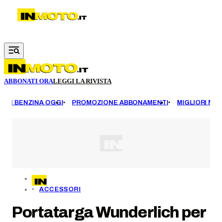
Vai al contenuto principale
ABBONATI ORA
LEGGI LA RIVISTA
EZZI BENZINA OGGI
PROMOZIONE ABBONAMENTI
MIGLIORI MOT
ACCESSORI
Portatarga Wunderlich per