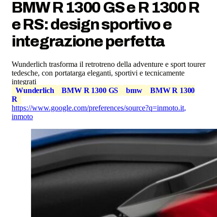
BMW R 1300 GS e R 1300 R
e RS: design sportivo e
integrazione perfetta
Wunderlich trasforma il retrotreno della adventure e sport tourer
tedesche, con portatarga eleganti, sportivi e tecnicamente
integrati
Wunderlich
BMW R 1300 GS
bmw
BMW R 1300
R
https://www.google.com/preferences/source?q=inmoto.it
,
inmoto