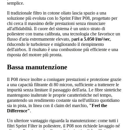
semplice.
Il tradizionale filtro in cotone oliato lascia spazio a una
soluzione più evoluta con lo Sprint Filter P08, progettato per
chi cerca il massimo delle prestazioni senza rinunciare
all'affidabilità. Il cuore del sistema è un unico strato di
poliestere con trama calibrata, una tecnologia che favorisce un
flusso d'aria estremamente elevato, p
ari a 5.050 l/m²/sec
,
riducendo le turbolenze e migliorando il riempimento
dell'airbox. Il risultato è una combustione più efficiente e una
risposta del motore più pronta.
Bassa manutenzione
Il P08 riesce inoltre a coniugare prestazioni e protezione grazie
a una capacità filtrante di 80 micron, sufficiente a trattenere le
impurità senza limitare il passaggio dell'aria. Le fibre sintetiche
mantengono inalterate le proprie caratteristiche nel tempo,
garantendo un rendimento costante sia nell'utilizzo quotidiano
sia in pista, in linea con il claim del marchio,
"Feel the
Difference"
.
Un ulteriore vantaggio riguarda la manutenzione: come tutti i
filtri Sprint Filter in poliestere, il P08 non richiede lavaggio né