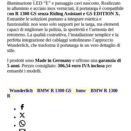
illuminazione LED “E” e passaggio cavi nascosto. Realizzato
in alluminio e acciaio inox verniciati, il portatarga è compatibile
c
on R 1300 GS senza Riding Assistant e GS EDITION X.
Entrambe le soluzioni puntano a integrare estetica e
funzionalità: non sono solo supporti per la targa, ma elementi
capaci di migliorare la pulizia, la sportività e l’armonia del
retrotreno. La qualità costruttiva, l’installazione semplice e la
perfetta integrazione dei cablaggi sottolineano l’approccio
Wunderlich, che trasforma il portatarga in un vero dettaglio di
stile.
I prodotti sono
Made in Germany
e offrono una
garanzia di
5 anni
. Prezzo consigliato:
306,54 euro IVA inclusa
per
entrambi i modelli.
Wunderlich
BMW R 1300 GS
bmw
BMW R 1300
R