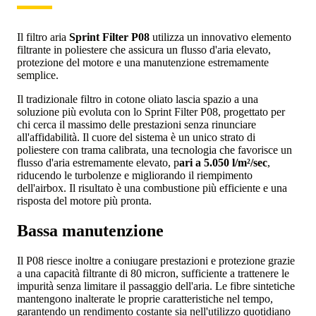
Il filtro aria
Sprint Filter P08
utilizza un innovativo elemento
filtrante in poliestere che assicura un flusso d'aria elevato,
protezione del motore e una manutenzione estremamente
semplice.
Il tradizionale filtro in cotone oliato lascia spazio a una
soluzione più evoluta con lo Sprint Filter P08, progettato per
chi cerca il massimo delle prestazioni senza rinunciare
all'affidabilità. Il cuore del sistema è un unico strato di
poliestere con trama calibrata, una tecnologia che favorisce un
flusso d'aria estremamente elevato, p
ari a 5.050 l/m²/sec
,
riducendo le turbolenze e migliorando il riempimento
dell'airbox. Il risultato è una combustione più efficiente e una
risposta del motore più pronta.
Bassa manutenzione
Il P08 riesce inoltre a coniugare prestazioni e protezione grazie
a una capacità filtrante di 80 micron, sufficiente a trattenere le
impurità senza limitare il passaggio dell'aria. Le fibre sintetiche
mantengono inalterate le proprie caratteristiche nel tempo,
garantendo un rendimento costante sia nell'utilizzo quotidiano