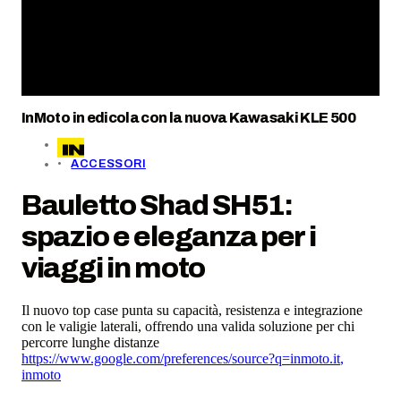
InMoto in edicola con la nuova Kawasaki KLE 500
ACCESSORI
Bauletto Shad SH51:
spazio e eleganza per i
viaggi in moto
Il nuovo top case punta su capacità, resistenza e integrazione
con le valigie laterali, offrendo una valida soluzione per chi
percorre lunghe distanze
https://www.google.com/preferences/source?q=inmoto.it
,
inmoto