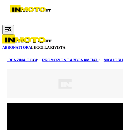
Vai al contenuto principale
ABBONATI ORA
LEGGI LA RIVISTA
EZZI BENZINA OGGI
PROMOZIONE ABBONAMENTI
MIGLIORI MOT