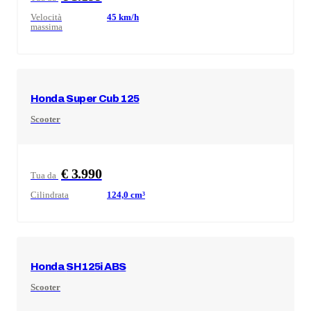
Velocità
45
km/h
massima
Honda
Super Cub 125
Scooter
€ 3.990
Tua da
Cilindrata
124,0
cm³
Honda
SH125i ABS
Scooter