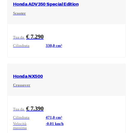
Honda
ADV350 Special Edition
Scooter
€ 7.290
Tua da
Cilindrata
330,0
cm³
Honda
NX500
Crossover
€ 7.390
Tua da
Cilindrata
471,0
cm³
Velocità
-0.01
km/h
massima