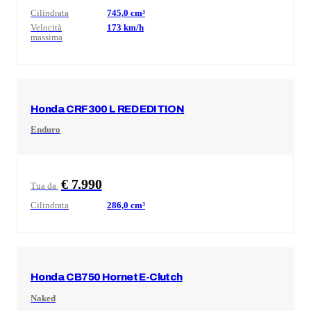
Cilindrata
745,0
cm³
Velocità
173
km/h
massima
Honda
CRF300 L RED EDITION
Enduro
€ 7.990
Tua da
Cilindrata
286,0
cm³
Honda
CB750 Hornet E-Clutch
Naked