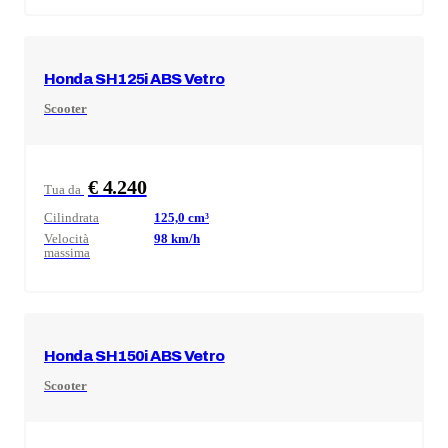
Honda
SH125i ABS Vetro
Scooter
€ 4.240
Tua da
Cilindrata
125,0
cm³
Velocità
98
km/h
massima
Honda
SH150i ABS Vetro
Scooter