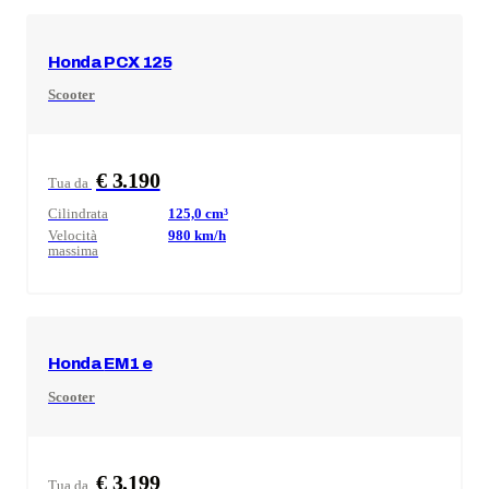
Honda
PCX 125
Scooter
€ 3.190
Tua da
Cilindrata
125,0
cm³
Velocità
980
km/h
massima
Honda
EM1 e
Scooter
€ 3.199
Tua da