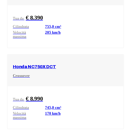
€ 8.390
Tua da
Cilindrata
755,0
cm³
Velocità
205
km/h
massima
Honda
NC750X DCT
Crossover
€ 8.990
Tua da
Cilindrata
745,0
cm³
Velocità
170
km/h
massima