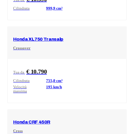
Cilindrata
999,9
cm³
Honda
XL750 Transalp
Crossover
€ 10.790
Tua da
Cilindrata
755,0
cm³
Velocità
195
km/h
massima
Honda
CRF 450R
Cross