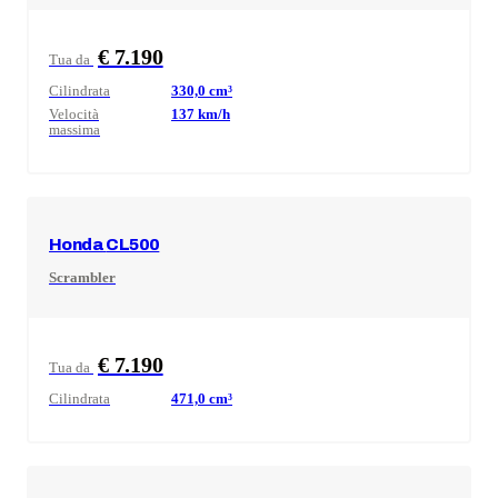
€ 7.190
Tua da
Cilindrata
330,0
cm³
Velocità
137
km/h
massima
Honda
CL500
Scrambler
€ 7.190
Tua da
Cilindrata
471,0
cm³