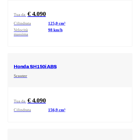
€ 4.090
Tua da
Cilindrata
125,0
cm³
Velocità
98
km/h
massima
Honda
SH150i ABS
Scooter
€ 4.090
Tua da
Cilindrata
156,9
cm³