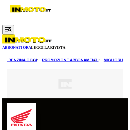
Vai al contenuto principale
ABBONATI ORA
LEGGI LA RIVISTA
EZZI BENZINA OGGI
PROMOZIONE ABBONAMENTI
MIGLIORI MOT