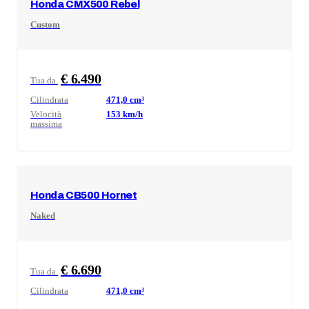
Honda
CMX500 Rebel
Custom
€ 6.490
Tua da
Cilindrata
471,0
cm³
Velocità
153
km/h
massima
Honda
CB500 Hornet
Naked
€ 6.690
Tua da
Cilindrata
471,0
cm³