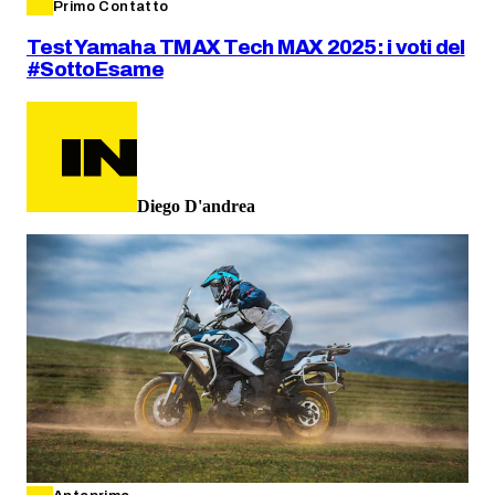
Primo Contatto
Test Yamaha TMAX Tech MAX 2025: i voti del
#SottoEsame
Diego D'andrea