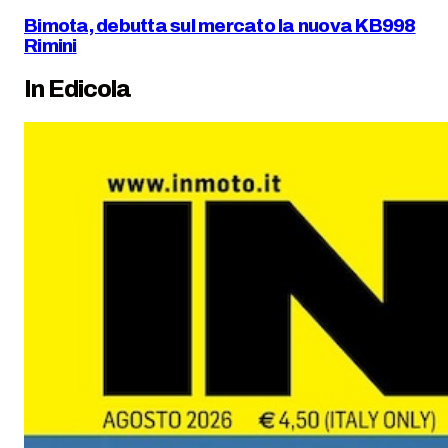
Bimota, debutta sul mercato la nuova KB998
Rimini
In Edicola