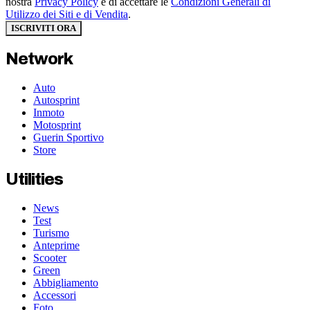
nostra
Privacy Policy
e di accettare le
Condizioni Generali di
Utilizzo dei Siti e di Vendita
.
ISCRIVITI ORA
Network
Auto
Autosprint
Inmoto
Motosprint
Guerin Sportivo
Store
Utilities
News
Test
Turismo
Anteprime
Scooter
Green
Abbigliamento
Accessori
Foto