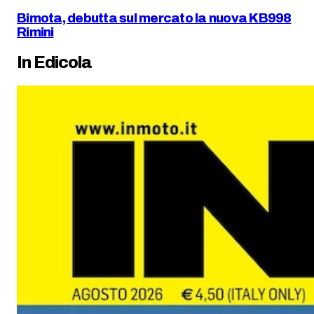
Bimota, debutta sul mercato la nuova KB998
Rimini
In Edicola