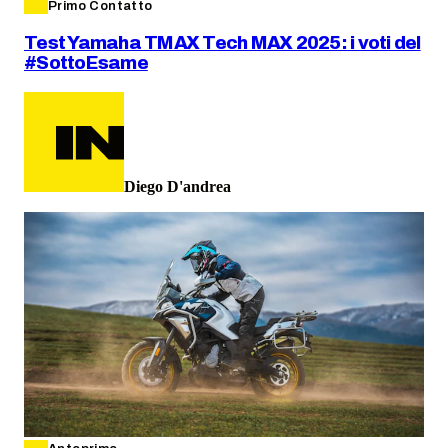
Primo Contatto
Test Yamaha TMAX Tech MAX 2025: i voti del
#SottoEsame
Diego D'andrea