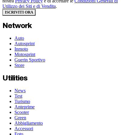
nostra
Privacy Policy
e di accettare le
Condizioni Generali di
Utilizzo dei Siti e di Vendita
.
ISCRIVITI ORA
Network
Auto
Autosprint
Inmoto
Motosprint
Guerin Sportivo
Store
Utilities
News
Test
Turismo
Anteprime
Scooter
Green
Abbigliamento
Accessori
Foto