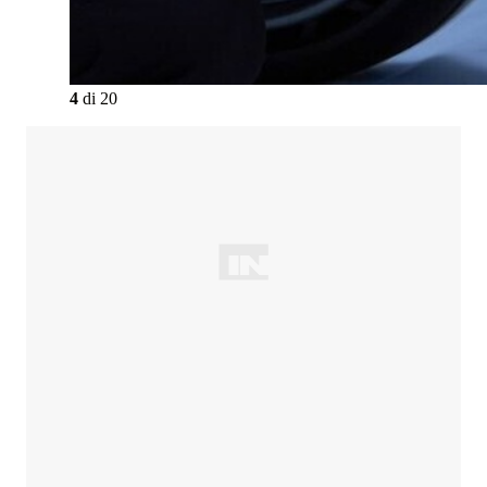
4
di
20