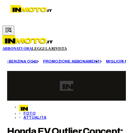
Vai al contenuto principale
ABBONATI ORA
LEGGI LA RIVISTA
EZZI BENZINA OGGI
PROMOZIONE ABBONAMENTI
MIGLIORI MOT
FOTO
ATTUALITA
Honda EV Outlier Concept: