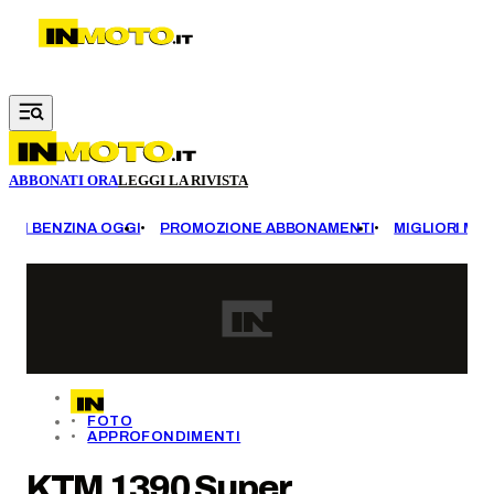
Vai al contenuto principale
ABBONATI ORA
LEGGI LA RIVISTA
EZZI BENZINA OGGI
PROMOZIONE ABBONAMENTI
MIGLIORI MOT
FOTO
APPROFONDIMENTI
KTM 1390 Super