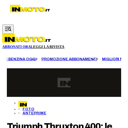
Vai al contenuto principale
ABBONATI ORA
LEGGI LA RIVISTA
EZZI BENZINA OGGI
PROMOZIONE ABBONAMENTI
MIGLIORI MOT
FOTO
ANTEPRIME
Triumph Thruxton 400: le